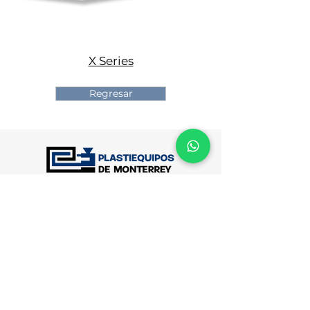
X Series
Out
of
Regresar
gallery
Dirección
30 de Octubre No. 205 Colonia del Maestro
C.P.64180 Monterrey, N.L. México
Teléfonos/Email
(81) 8371-9725
(81) 8371-4512
(81) 8370-9632